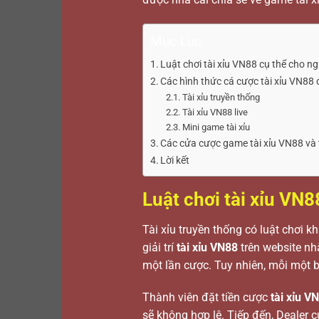
Mục Lục
Luật chơi tài xỉu VN88 cụ thể cho n
Các hình thức cá cược tài xỉu VN88 
Tài xỉu truyền thống
Tài xỉu VN88 live
Mini game tài xỉu
Các cửa cược game tài xỉu VN88 và 
Lời kết
Luật chơi tài xỉu VN8
Tài xỉu truyền thống có luật chơi 
giải trí
tài xỉu VN88
trên website nhà
một lần cược. Tuy nhiên, mỗi một 
Thành viên đặt tiền cược
tài xỉu V
sẽ không hợp lệ. Tiếp đến, Dealer 