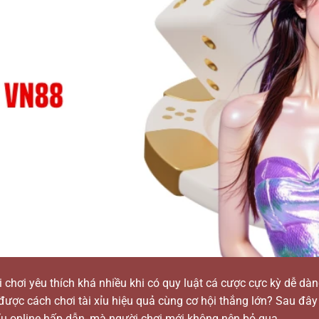
chơi yêu thích khá nhiều khi có quy luật cá cược cực kỳ dễ dàng
được cách chơi tài xỉu hiệu quả cùng cơ hội thắng lớn? Sau đây 
xỉu online hấp dẫn, mà người chơi mới không nên bỏ qua.