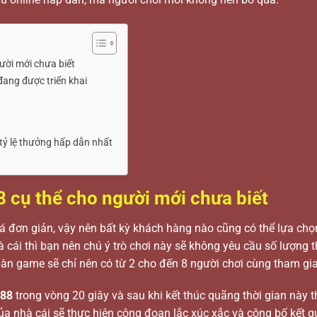
gười mới chưa biết
đang được triển khai
tỷ lệ thưởng hấp dẫn nhất
8 cụ thể cho người mới chưa biết
khá đơn giản, vậy nên bất kỳ khách hàng nào cũng có thể lựa c
 cái thì bạn nên chú ý trò chơi này sẽ không yêu cầu số lượng 
bàn game sẽ chỉ nên có từ 2 cho đến 8 người chơi cùng tham gi
N88
trong vòng 20 giây và sau khi kết thúc quãng thời gian này t
của nhà cái sẽ thực hiện công đoạn lắc xúc xắc và công bố kết q