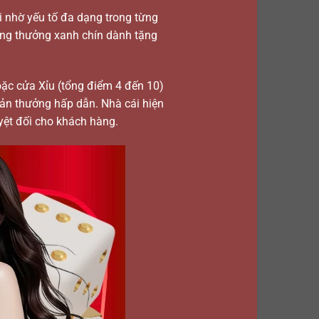
i nhờ yếu tố đa dạng trong từng
ống thưởng xanh chín dành tặng
oặc cửa Xỉu (tổng điểm 4 đến 10)
ản thưởng hấp dẫn. Nhà cái hiện
uyệt đối cho khách hàng.