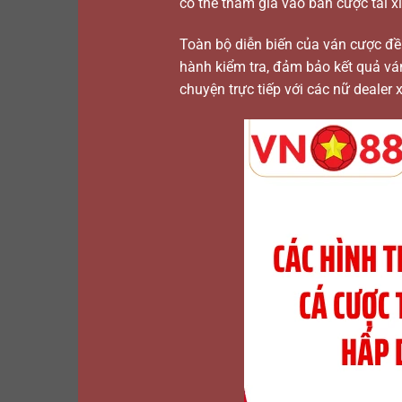
có thể tham gia vào bàn cược tài xỉ
Toàn bộ diễn biến của ván cược đều
hành kiểm tra, đảm bảo kết quả ván 
chuyện trực tiếp với các nữ dealer