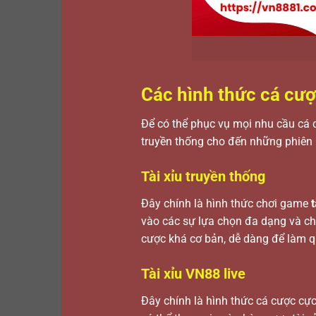
Các hình thức cá cượ
Để có thể phục vụ mọi nhu cầu cá c
truyền thống cho đến những phiên b
Tài xỉu truyền thống
Đây chính là hình thức chơi game
t
vào các sự lựa chọn đa dạng và chờ
cược khá cơ bản, dễ dàng để làm qu
Tài xỉu VN88 live
Đây chính là hình thức cá cược cực