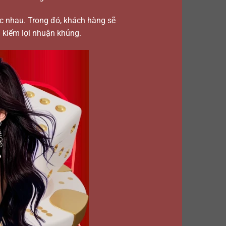
ác nhau. Trong đó, khách hàng sẽ
n kiếm lợi nhuận khủng.