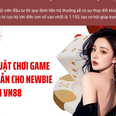
 viên đầu tư thì quy định tiền trả thưởng sẽ có sự thay đổi kh
trị cực kỳ lớn đến con số cao nhất là 1:150, tạo cơ hội giúp bạ