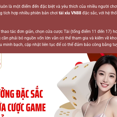
 luôn là một điểm đến đặc biệt và yêu thích của nhiều người chơ
 tích hợp nhiều phiên bản chơi
tài xỉu VN88
đặc sắc, với hệ th
i thao tác đơn giản, chọn cửa cược Tài (tổng điểm 11 đến 17) h
 cần phải bỏ nguồn vốn lớn vẫn có thể tham gia và kiếm về kho
iêu minh bạch, cập nhật liên tục để có thể đảm bảo công bằng t