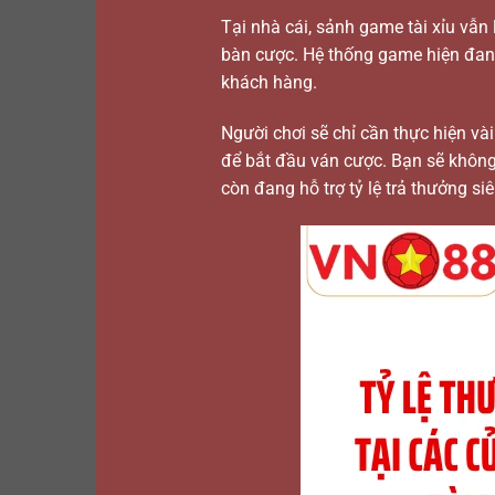
Tại nhà cái, sảnh game tài xỉu vẫn
bàn cược. Hệ thống game hiện đang
khách hàng.
Người chơi sẽ chỉ cần thực hiện và
để bắt đầu ván cược. Bạn sẽ không
còn đang hỗ trợ tỷ lệ trả thưởng s