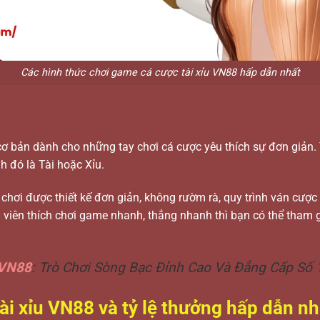
Các hình thức chơi game cá cược tài xỉu VN88 hấp dẫn nhất
cơ bản dành cho những tay chơi cá cược yêu thích sự đơn giản.
h đó là Tài hoặc Xỉu.
 chơi được thiết kế đơn giản, không rườm rà, quy trình ván cược
 viên thích chơi game nhanh, thắng nhanh thì bạn có thể tham gi
 VN88
: Trò Chơi Sòng Bạc Đỉnh Cao Và Đẳng Cấp Số 
i xỉu VN88 và tỷ lệ thưởng hấp dẫn nh