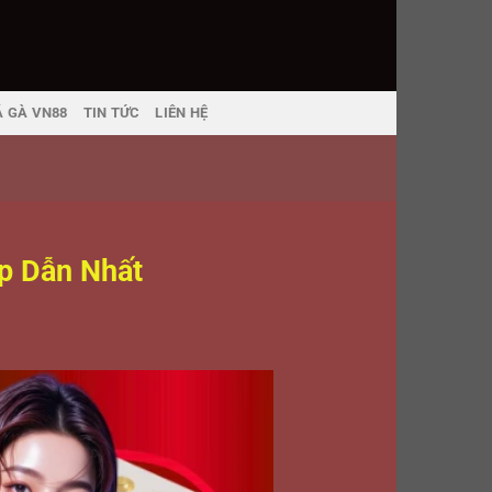
Á GÀ VN88
TIN TỨC
LIÊN HỆ
p Dẫn Nhất