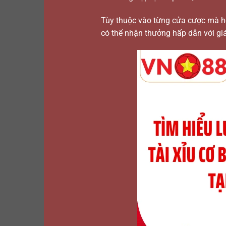
Tùy thuộc vào từng cửa cược mà hội
có thể nhận thưởng hấp dẫn với giá 