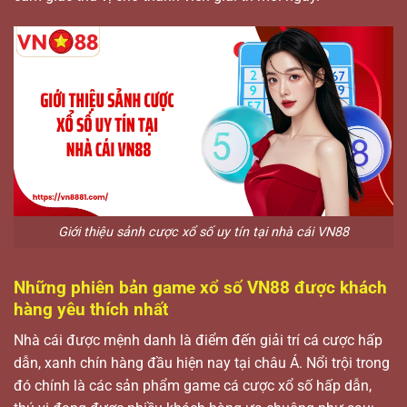
Giới thiệu sảnh cược xổ số uy tín tại nhà cái VN88
Những phiên bản game xổ số VN88 được khách
hàng yêu thích nhất
Nhà cái được mệnh danh là điểm đến giải trí cá cược hấp
dẫn, xanh chín hàng đầu hiện nay tại châu Á. Nổi trội trong
đó chính là các sản phẩm game cá cược xổ số hấp dẫn,