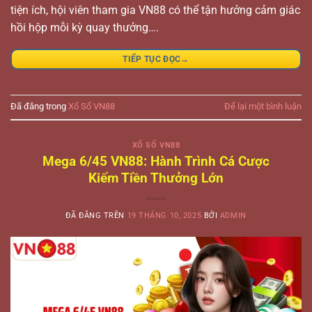
tiện ích, hội viên tham gia VN88 có thể tận hưởng cảm giác
hồi hộp mỗi kỳ quay thưởng….
→
TIẾP TỤC ĐỌC
Đã đăng trong
Xổ Số VN88
Để lại một bình luận
XỔ SỐ VN88
Mega 6/45 VN88: Hành Trình Cá Cược
Kiếm Tiền Thưởng Lớn
ĐÃ ĐĂNG TRÊN
19 THÁNG 10, 2025
BỞI
ADMIN