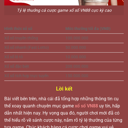
Tỷ lệ thưởng cá cược game xổ số VN88 cực kỳ cao
Hình thức xổ số
Mức thưởng tối đa (VNĐ)
Xổ số truyền thống
100.000.000
Xổ số nhanh (Fast Lotto)
50.000.000
Xổ số lô tô
10.000.000
Xổ số đặc biệt
200.000.000
Xổ số tích hợp trực tuyến
150.000.000
Lời kết
Bài viết bên trên, nhà cái đã tổng hợp những thông tin cụ
thể xoay quanh chuyên mục game
xổ số VN88
uy tín, hấp
dẫn nhất hiện nay. Hy vọng qua đó, người chơi mới đã có
thể hiểu rõ về sảnh cược này, nắm rõ tỷ lệ thưởng của từng
tựa game. Chúc khách hàng cá cược chơi game vui vẻ,