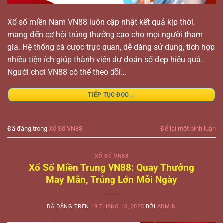
Xổ số miền Nam VN88 luôn cập nhật kết quả kịp thời,
mang đến cơ hội trúng thưởng cao cho mọi người tham
gia. Hệ thống cá cược trực quan, dễ dàng sử dụng, tích hợp
nhiều tiện ích giúp thành viên dự đoán số đẹp hiệu quả.
Người chơi VN88 có thể theo dõi…
→
TIẾP TỤC ĐỌC
Đã đăng trong
Xổ Số VN88
Để lại một bình luận
XỔ SỐ VN88
Xổ Số Miền Trung VN88: Quay Thưởng
May Mắn, Trúng Lớn Mỗi Ngày
ĐÃ ĐĂNG TRÊN
19 THÁNG 10, 2025
BỞI
ADMIN