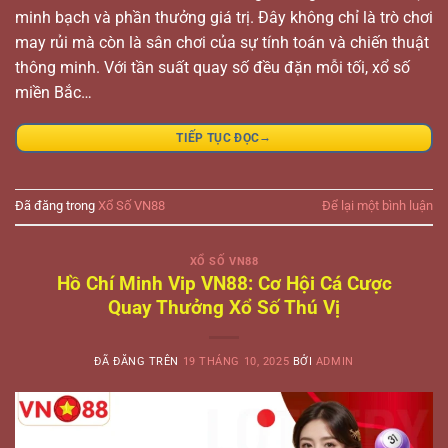
minh bạch và phần thưởng giá trị. Đây không chỉ là trò chơi
may rủi mà còn là sân chơi của sự tính toán và chiến thuật
thông minh. Với tần suất quay số đều đặn mỗi tối, xổ số
miền Bắc…
→
TIẾP TỤC ĐỌC
Đã đăng trong
Xổ Số VN88
Để lại một bình luận
XỔ SỐ VN88
Hồ Chí Minh Vip VN88: Cơ Hội Cá Cược
Quay Thưởng Xổ Số Thú Vị
ĐÃ ĐĂNG TRÊN
19 THÁNG 10, 2025
BỞI
ADMIN