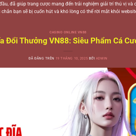
ầu, đã giúp trang cược mang đến trải nghiệm giải trí thú vị và 
chắn bạn sẽ bị cuốn hút và khó lòng có thể rời mắt khỏi websit
CASINO ONLINE VN88
a Đổi Thưởng VN88: Siêu Phẩm Cá C
ĐÃ ĐĂNG TRÊN
19 THÁNG 10, 2025
BỞI
ADMIN