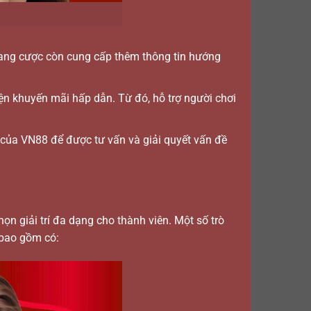
Trang cược còn cung cấp thêm thông tin hướng
ện khuyến mãi hấp dẫn. Từ đó, hỗ trợ người chơi
ợ của VN88 để được tư vấn và giải quyết vấn đề
 giải trí đa dạng cho thành viên. Một số trò
 bao gồm có: