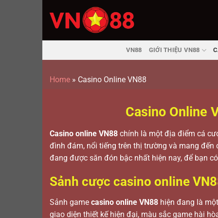
Chuyển
đến
nội
dung
VN88
GIỚI THIỆU VN88
C
Home
»
Casino Online VN88
Casino Online
Casino online VN88
chính là một địa điểm cá cược
đình đám, nổi tiếng trên thị trường và mang đến 
đang được săn đón bậc nhất hiện nay, để bạn có 
Sảnh cược casino online VN
Sảnh game
casino online VN88
hiện đang là một
giao diện thiết kế hiện đại, màu sắc game hài hò