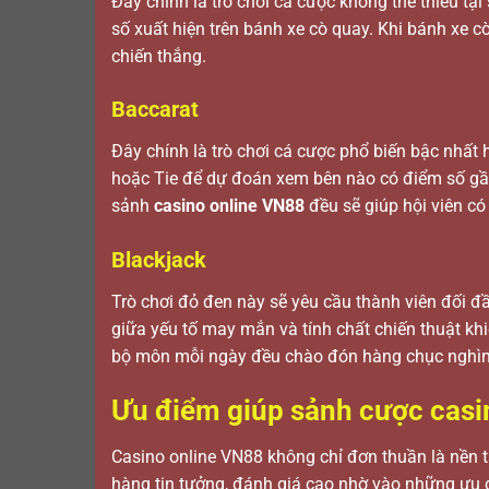
Đây chính là trò chơi cá cược không thể thiếu tạ
số xuất hiện trên bánh xe cò quay. Khi bánh xe 
chiến thắng.
Baccarat
Đây chính là trò chơi cá cược phổ biến bậc nhất
hoặc Tie để dự đoán xem bên nào có điểm số gần 
sảnh
casino online VN88
đều sẽ giúp hội viên có
Blackjack
Trò chơi đỏ đen này sẽ yêu cầu thành viên đối đ
giữa yếu tố may mắn và tính chất chiến thuật khi
bộ môn mỗi ngày đều chào đón hàng chục nghìn th
Ưu điểm giúp sảnh cược cas
Casino online VN88 không chỉ đơn thuần là nền t
hàng tin tưởng, đánh giá cao nhờ vào những ưu 