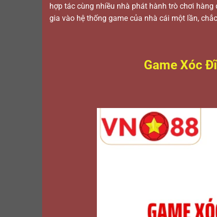
hợp tác cùng nhiều nhà phát hành trò chơi hàng đ
gia vào hệ thống game của nhà cái một lần, chắc 
Game Xóc Đĩ