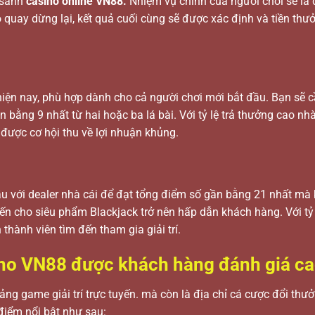
i sảnh
casino online VN88.
Nhiệm vụ chính của người chơi sẽ là 
cò quay dừng lại, kết quả cuối cùng sẽ được xác định và tiền t
 hiện nay, phù hợp dành cho cả người chơi mới bắt đầu. Bạn sẽ c
bằng 9 nhất từ hai hoặc ba lá bài. Với tỷ lệ trả thưởng cao nh
 được cơ hội thu về lợi nhuận khủng.
ầu với dealer nhà cái để đạt tổng điểm số gần bằng 21 nhất mà
ến cho siêu phẩm Blackjack trở nên hấp dẫn khách hàng. Với tỷ 
ành viên tìm đến tham gia giải trí.
ino VN88 được khách hàng đánh giá c
ảng game giải trí trực tuyến. mà còn là địa chỉ cá cược đổi th
điểm nổi bật như sau: