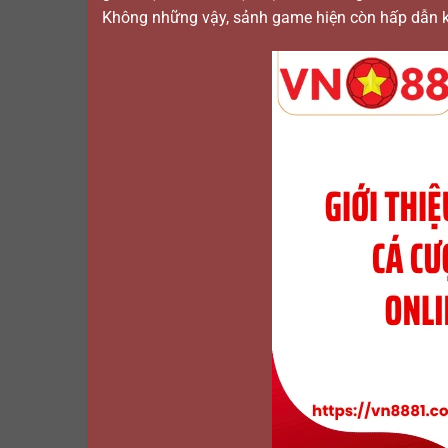
Không những vậy, sảnh game hiện còn hấp dẫn k