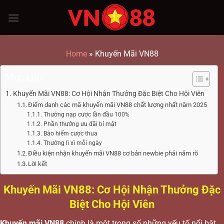
Chuyển
đến
nội
dung
Home
»
Khuyến Mãi VN88
Mục Lục
Khuyến Mãi VN88: Cơ Hội Nhận Thưởng Đặc Biệt Cho Hội Viên
Điểm danh các mã khuyến mãi VN88 chất lượng nhất năm 2025
Thưởng nạp cược lần đầu 100%
Phần thưởng ưu đãi bí mật
Bảo hiểm cược thua
Thưởng lì xì mỗi ngày
Điều kiện nhận khuyến mãi VN88 cơ bản newbie phải nắm rõ
Lời kết
Khuyến Mãi VN88: Cơ Hội Nhận Thưởng Đặc
Biệt Cho Hội Viên
Khuyến mãi VN88
chính là một trong số những yếu tố nổi bật,