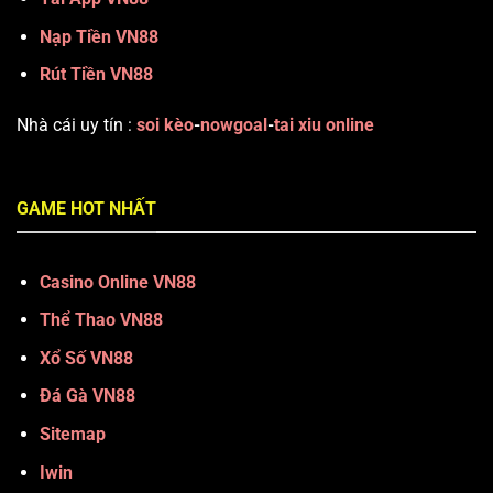
Nạp Tiền VN88
Rút Tiền VN88
Nhà cái uy tín :
soi kèo
-
nowgoal
-
tai xiu online
GAME HOT NHẤT
Casino Online VN88
Thể Thao VN88
Xổ Số VN88
Đá Gà VN88
Sitemap
Iwin