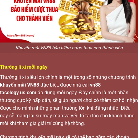
Khuyến mãi VN88 bảo hiểm cược thua cho thành viên
Thưởng lì xì mỗi ngày
Thưởng lì xì siêu lớn chính là một trong số những chương trình
khuyến
mãi VN88
đặc biệt, được nhà cái
vn88
tacology.us.com
áp dụng mỗi ngày. Đây chính là một phần
thưởng cực kỳ hấp dẫn, sẽ giúp người chơi có thêm cơ hội nhận
được cho mình những phần thưởng lớn khi đăng nhập. Điều
này sẽ mang lại sự may mắn và yếu tố tài lộc cho khách hàng
mỗi khi tham gia giải trí cùng hệ thống.
Chương trình khuyến mãi này sẽ có thể bao gồm các khoản