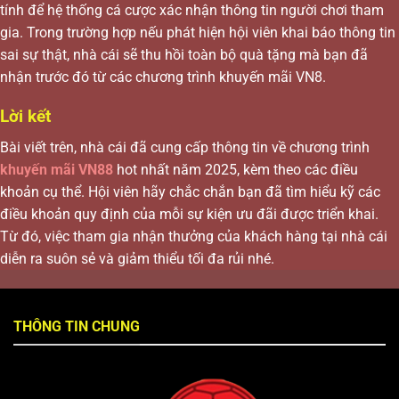
tính để hệ thống cá cược xác nhận thông tin người chơi tham
gia. Trong trường hợp nếu phát hiện hội viên khai báo thông tin
sai sự thật, nhà cái sẽ thu hồi toàn bộ quà tặng mà bạn đã
nhận trước đó từ các chương trình khuyến mãi VN8.
Lời kết
Bài viết trên, nhà cái đã cung cấp thông tin về chương trình
khuyến mãi VN88
hot nhất năm 2025, kèm theo các điều
khoản cụ thể. Hội viên hãy chắc chắn bạn đã tìm hiểu kỹ các
điều khoản quy định của mỗi sự kiện ưu đãi được triển khai.
Từ đó, việc tham gia nhận thưởng của khách hàng tại nhà cái
diễn ra suôn sẻ và giảm thiểu tối đa rủi nhé.
THÔNG TIN CHUNG