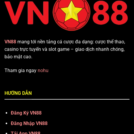
VN88
mang tới nền tảng cá cược đa dạng: cược thể thao,
casino trực tuyến và slot game – giao dịch nhanh chóng,
bảo mật cao.
Tham gia ngay
nohu
HƯỚNG DẪN
Đăng Ký VN88
Đăng Nhập VN88
Tải App VN88